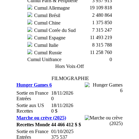
Cumul Paris & Périphérie
3 937 913
19 109 818
Cumul Allemagne
2 480 864
Cumul Brésil
1 375 850
Cumul Chine
7 315 247
Cumul Corée du Sud
11 493 219
Cumul Espagne
8 315 788
Cumul Italie
11 258 760
Cumul Russie
Cumul Unifrance
0
Hors Voix-Off
FILMOGRAPHIE
Hunger Games 6
Sortie en France
18/11/2026
Entrées
0
Sortie aux US
18/11/2026
Recettes
0 $
Marche ou crève (2025)
Recettes Monde
44 466 412 $ $
Sortie en France
01/10/2025
Entrées
375 537