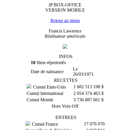
JP BOX-OFFICE
VERSION MOBILE
Retour au menu
Francis Lawrence
Réalisateur américain
INFOS
10
films répertoriés
Le
Date de naissance
26/03/1971
RECETTES
1 682 513 198 $
Cumul Etats-Unis
Cumul International
2 054 374 463 $
Cumul Monde
3 736 887 661 $
Hors Voix-Off
ENTREES
17 076 076
Cumul France