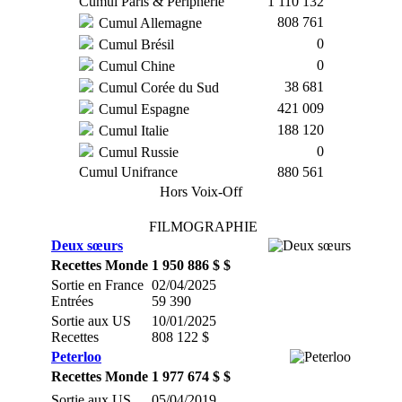
Cumul Paris & Périphérie
1 110 132
808 761
Cumul Allemagne
0
Cumul Brésil
0
Cumul Chine
38 681
Cumul Corée du Sud
421 009
Cumul Espagne
188 120
Cumul Italie
0
Cumul Russie
Cumul Unifrance
880 561
Hors Voix-Off
FILMOGRAPHIE
Deux sœurs
Recettes Monde
1 950 886 $ $
Sortie en France
02/04/2025
Entrées
59 390
Sortie aux US
10/01/2025
Recettes
808 122 $
Peterloo
Recettes Monde
1 977 674 $ $
Sortie aux US
05/04/2019