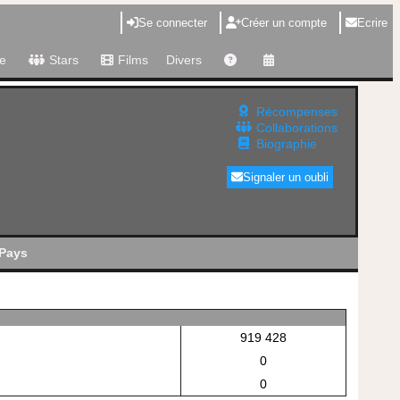
Se connecter
Créer un compte
Ecrire
e
Stars
Films
Divers
Récompenses
Collaborations
Biographie
Signaler un oubli
Pays
919 428
0
0