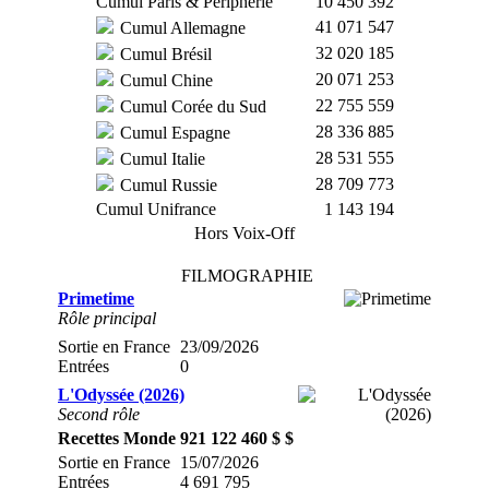
Cumul Paris & Périphérie
10 450 392
41 071 547
Cumul Allemagne
32 020 185
Cumul Brésil
20 071 253
Cumul Chine
22 755 559
Cumul Corée du Sud
28 336 885
Cumul Espagne
28 531 555
Cumul Italie
28 709 773
Cumul Russie
Cumul Unifrance
1 143 194
Hors Voix-Off
FILMOGRAPHIE
Primetime
Rôle principal
Sortie en France
23/09/2026
Entrées
0
L'Odyssée (2026)
Second rôle
Recettes Monde
921 122 460 $ $
Sortie en France
15/07/2026
Entrées
4 691 795