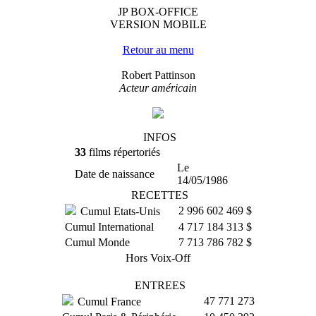
JP BOX-OFFICE
VERSION MOBILE
Retour au menu
Robert Pattinson
Acteur américain
INFOS
33
films répertoriés
Le
Date de naissance
14/05/1986
RECETTES
2 996 602 469 $
Cumul Etats-Unis
Cumul International
4 717 184 313 $
Cumul Monde
7 713 786 782 $
Hors Voix-Off
ENTREES
47 771 273
Cumul France