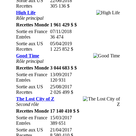
Sortie aux US
22/06/2018
Recettes
305 136 $
High Life
Rôle principal
Recettes Monde
1 961 429 $ $
Sortie en France
07/11/2018
Entrées
36 474
Sortie aux US
05/04/2019
Recettes
1 225 852 $
Good Time
Rôle principal
Recettes Monde
3 044 683 $ $
Sortie en France
13/09/2017
Entrées
120 931
Sortie aux US
25/08/2017
Recettes
2 026 499 $
The Lost City of Z
Second rôle
Recettes Monde
17 140 410 $ $
Sortie en France
15/03/2017
Entrées
389 651
Sortie aux US
21/04/2017
Recettes
8 580 410 $