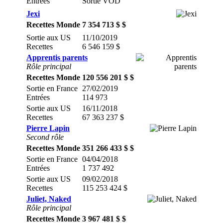
Entrées
Sortie VOD
Jexi
Recettes Monde
7 354 713 $ $
Sortie aux US
11/10/2019
Recettes
6 546 159 $
Apprentis parents
Rôle principal
Recettes Monde
120 556 201 $ $
Sortie en France
27/02/2019
Entrées
114 973
Sortie aux US
16/11/2018
Recettes
67 363 237 $
Pierre Lapin
Second rôle
Recettes Monde
351 266 433 $ $
Sortie en France
04/04/2018
Entrées
1 737 492
Sortie aux US
09/02/2018
Recettes
115 253 424 $
Juliet, Naked
Rôle principal
Recettes Monde
3 967 481 $ $