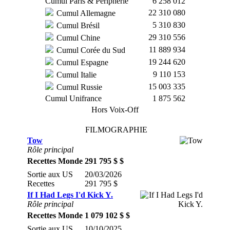
Cumul Paris & Périphérie
6 258 012
22 310 080
Cumul Allemagne
5 310 830
Cumul Brésil
29 310 556
Cumul Chine
11 889 934
Cumul Corée du Sud
19 244 620
Cumul Espagne
9 110 153
Cumul Italie
15 003 335
Cumul Russie
Cumul Unifrance
1 875 562
Hors Voix-Off
FILMOGRAPHIE
Tow
Rôle principal
Recettes Monde
291 795 $ $
Sortie aux US
20/03/2026
Recettes
291 795 $
If I Had Legs I'd Kick Y.
Rôle principal
Recettes Monde
1 079 102 $ $
Sortie aux US
10/10/2025