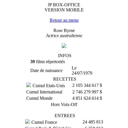
JP BOX-OFFICE
VERSION MOBILE
Retour au menu
Rose Byrne
Actrice australienne
INFOS
39
films répertoriés
Le
Date de naissance
24/07/1979
RECETTES
2 105 344 617 $
Cumul Etats-Unis
Cumul International
2 746 279 997 $
Cumul Monde
4 851 624 614 $
Hors Voix-Off
ENTREES
24 485 813
Cumul France