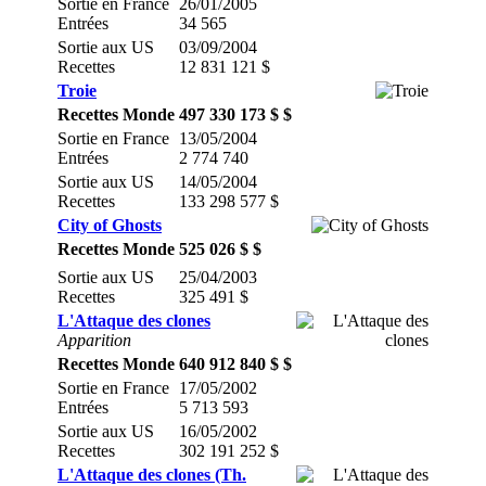
Sortie en France
26/01/2005
Entrées
34 565
Sortie aux US
03/09/2004
Recettes
12 831 121 $
Troie
Recettes Monde
497 330 173 $ $
Sortie en France
13/05/2004
Entrées
2 774 740
Sortie aux US
14/05/2004
Recettes
133 298 577 $
City of Ghosts
Recettes Monde
525 026 $ $
Sortie aux US
25/04/2003
Recettes
325 491 $
L'Attaque des clones
Apparition
Recettes Monde
640 912 840 $ $
Sortie en France
17/05/2002
Entrées
5 713 593
Sortie aux US
16/05/2002
Recettes
302 191 252 $
L'Attaque des clones (Th.