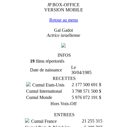
JP BOX-OFFICE
VERSION MOBILE
Retour au menu
Gal Gadot
Actrice israélienne
INFOS
19
films répertoriés
Le
Date de naissance
30/04/1985
RECETTES
2 177 500 691 $
Cumul Etats-Unis
Cumul International
3 798 571 500 $
Cumul Monde
5 976 072 191 $
Hors Voix-Off
ENTREES
21 255 315
Cumul France