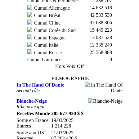
Cumul Paris & Périphérie
5 288 707
14 632 518
Cumul Allemagne
42 533 530
Cumul Brésil
97 688 366
Cumul Chine
15 449 223
Cumul Corée du Sud
13 087 528
Cumul Espagne
12 335 249
Cumul Italie
25 568 888
Cumul Russie
Cumul Unifrance
0
Hors Voix-Off
FILMOGRAPHIE
In The Hand Of Dante
Second rôle
Blanche-Neige
Rôle principal
Recettes Monde
205 677 920 $ $
Sortie en France
19/03/2025
Entrées
1 214 226
Sortie aux US
21/03/2025
Recettes
87 202 420 $