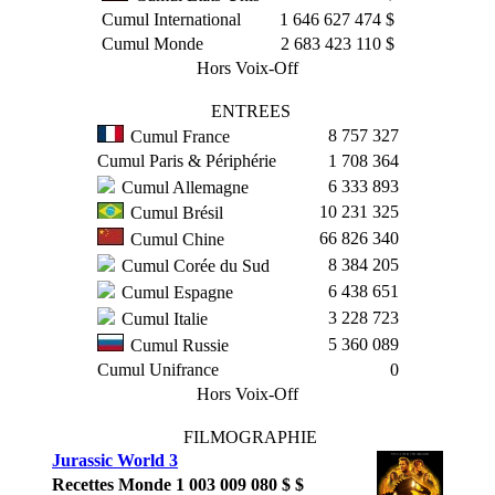
Cumul International
1 646 627 474 $
Cumul Monde
2 683 423 110 $
Hors Voix-Off
ENTREES
8 757 327
Cumul France
Cumul Paris & Périphérie
1 708 364
6 333 893
Cumul Allemagne
10 231 325
Cumul Brésil
66 826 340
Cumul Chine
8 384 205
Cumul Corée du Sud
6 438 651
Cumul Espagne
3 228 723
Cumul Italie
5 360 089
Cumul Russie
Cumul Unifrance
0
Hors Voix-Off
FILMOGRAPHIE
Jurassic World 3
Recettes Monde
1 003 009 080 $ $