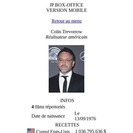
JP BOX-OFFICE
VERSION MOBILE
Retour au menu
Colin Trevorrow
Réalisateur américain
INFOS
4
films répertoriés
Le
Date de naissance
13/09/1976
RECETTES
1 036 795 636 $
Cumul Etats-Unis