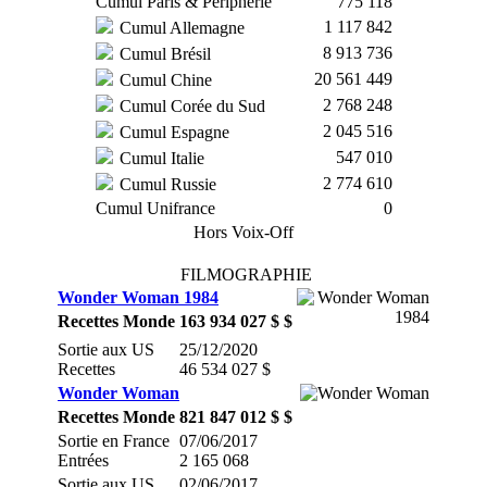
Cumul Paris & Périphérie
775 118
1 117 842
Cumul Allemagne
8 913 736
Cumul Brésil
20 561 449
Cumul Chine
2 768 248
Cumul Corée du Sud
2 045 516
Cumul Espagne
547 010
Cumul Italie
2 774 610
Cumul Russie
Cumul Unifrance
0
Hors Voix-Off
FILMOGRAPHIE
Wonder Woman 1984
Recettes Monde
163 934 027 $ $
Sortie aux US
25/12/2020
Recettes
46 534 027 $
Wonder Woman
Recettes Monde
821 847 012 $ $
Sortie en France
07/06/2017
Entrées
2 165 068
Sortie aux US
02/06/2017