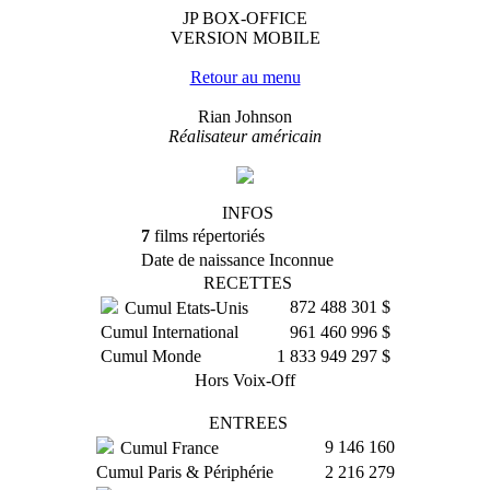
JP BOX-OFFICE
VERSION MOBILE
Retour au menu
Rian Johnson
Réalisateur américain
INFOS
7
films répertoriés
Date de naissance
Inconnue
RECETTES
872 488 301 $
Cumul Etats-Unis
Cumul International
961 460 996 $
Cumul Monde
1 833 949 297 $
Hors Voix-Off
ENTREES
9 146 160
Cumul France
Cumul Paris & Périphérie
2 216 279