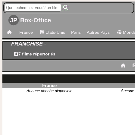
JP
Box-Office
France
Etats-Unis
Paris
Autres Pays
Mond
FRANCHISE -
7 films répertoriés
France
Aucune donnée disponible
Aucune 