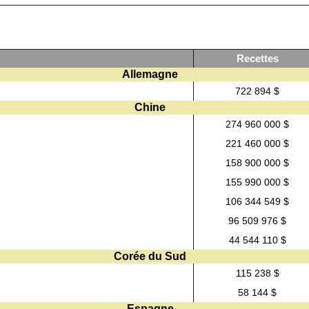
Recettes
Allemagne
722 894 $
Chine
274 960 000 $
221 460 000 $
158 900 000 $
155 990 000 $
106 344 549 $
96 509 976 $
44 544 110 $
Corée du Sud
115 238 $
58 144 $
Espagne