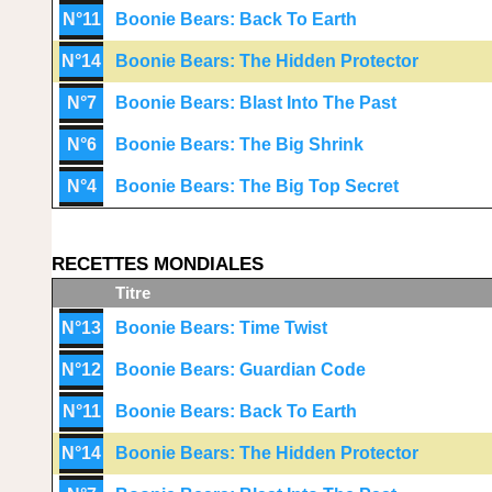
N°11
Boonie Bears: Back To Earth
N°14
Boonie Bears: The Hidden Protector
N°7
Boonie Bears: Blast Into The Past
N°6
Boonie Bears: The Big Shrink
N°4
Boonie Bears: The Big Top Secret
RECETTES MONDIALES
Titre
N°13
Boonie Bears: Time Twist
N°12
Boonie Bears: Guardian Code
N°11
Boonie Bears: Back To Earth
N°14
Boonie Bears: The Hidden Protector