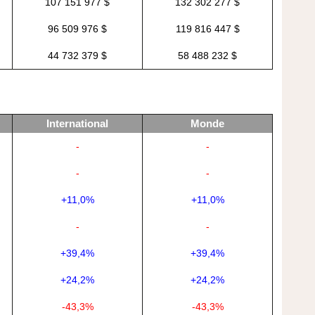
107 151 977 $
132 302 277 $
96 509 976 $
119 816 447 $
44 732 379 $
58 488 232 $
International
Monde
-
-
-
-
+11,0%
+11,0%
-
-
+39,4%
+39,4%
+24,2%
+24,2%
-43,3%
-43,3%