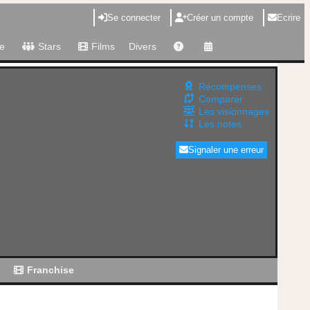
Se connecter
Créer un compte
Ecrire
e
Stars
Films
Divers
Récompenses
Comparer
Les visionnages
Les notes
Signaler une erreur
g
Franchise