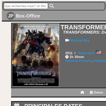
JP
Box-Office
TRANSFORMERS
TRANSFORMERS: D
Michael Bay
2011 /
Etats-Unis
2h 30min
Science Fiction
,
Adaptat
Dates