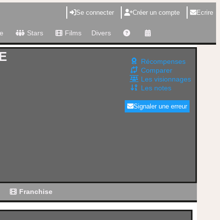
Se connecter
Créer un compte
Ecrire
e
Stars
Films
Divers
E
Récompenses
Comparer
Les visionnages
Les notes
Signaler une erreur
g
Franchise