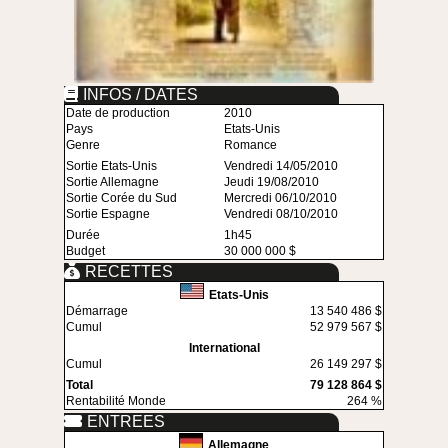
INFOS / DATES
Date de production
2010
Pays
Etats-Unis
Genre
Romance
Sortie Etats-Unis
Vendredi 14/05/2010
Sortie Allemagne
Jeudi 19/08/2010
Sortie Corée du Sud
Mercredi 06/10/2010
Sortie Espagne
Vendredi 08/10/2010
Durée
1h45
Budget
30 000 000 $
RECETTES
Etats-Unis
Démarrage
13 540 486 $
Cumul
52 979 567 $
International
Cumul
26 149 297 $
Total
79 128 864 $
Rentabilité Monde
264 %
ENTREES
Allemagne