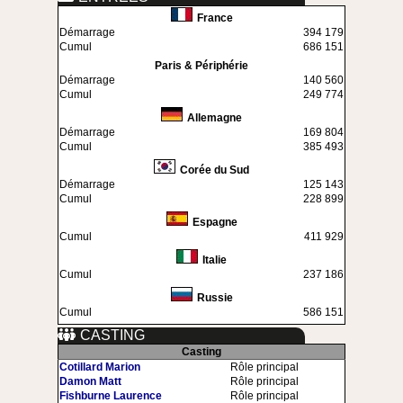
France
Démarrage
394 179
Cumul
686 151
Paris & Périphérie
Démarrage
140 560
Cumul
249 774
Allemagne
Démarrage
169 804
Cumul
385 493
Corée du Sud
Démarrage
125 143
Cumul
228 899
Espagne
Cumul
411 929
Italie
Cumul
237 186
Russie
Cumul
586 151
CASTING
Casting
Cotillard Marion
Rôle principal
Damon Matt
Rôle principal
Fishburne Laurence
Rôle principal