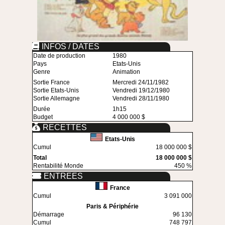
INFOS / DATES
Date de production
1980
Pays
Etats-Unis
Genre
Animation
Sortie France
Mercredi 24/11/1982
Sortie Etats-Unis
Vendredi 19/12/1980
Sortie Allemagne
Vendredi 28/11/1980
Durée
1h15
Budget
4 000 000 $
RECETTES
Etats-Unis
Cumul
18 000 000 $
Total
18 000 000 $
Rentabilité Monde
450 %
ENTREES
France
Cumul
3 091 000
Paris & Périphérie
Démarrage
96 130
Cumul
748 797