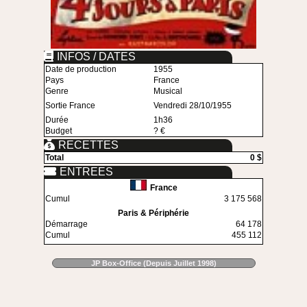
INFOS / DATES
Date de production
1955
Pays
France
Genre
Musical
Sortie France
Vendredi 28/10/1955
Durée
1h36
Budget
? €
RECETTES
Total
0 $
ENTREES
France
Cumul
3 175 568
Paris & Périphérie
Démarrage
64 178
Cumul
455 112
JP Box-Office (Depuis Juillet 1998)