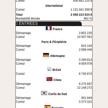
Cumul
936 662 225 $
International
Cumul
1 131 561 399 $
Total
2 068 223 624 $
Rentabilité Monde
962 %
ENTREES
France
Démarrage
3 801 235
Cumul
10 507 561
Paris & Périphérie
Démarrage
810 144
Cumul
2 089 446
Allemagne
Démarrage
3 269 814
Cumul
9 059 978
Brésil
Cumul
6 745 674
Chine
Démarrage
9 275 697
Cumul
22 148 272
Corée du Sud
Démarrage
901 844
Cumul
3 273 101