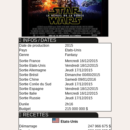
INFOS / DATES
Date de production
2015
Pays
Etats-Unis
Genre
Fantasy
Sortie France
Mercredi 16/12/2015
Sortie Etats-Unis
Vendredi 18/12/2015
Sortie Allemagne
Jeudi 17/12/2015
Sortie Brésil
Dimanche 00/00/2015
Sortie Chine
Samedi 09/01/2016
Sortie Corée du Sud
Jeudi 17/12/2015
Sortie Espagne
Vendredi 18/12/2015
Sortie Italie
Mercredi 16/12/2015
Sortie Russie
Jeudi 17/12/2015
Durée
2h16
Budget
215 000 000 $
RECETTES
Etats-Unis
Démarrage
247 966 675 $