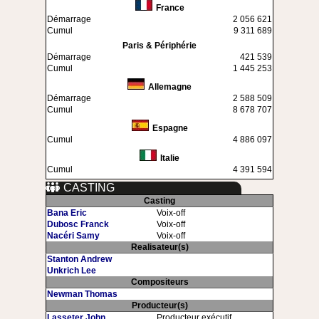
France
Démarrage
2 056 621
Cumul
9 311 689
Paris & Périphérie
Démarrage
421 539
Cumul
1 445 253
Allemagne
Démarrage
2 588 509
Cumul
8 678 707
Espagne
Cumul
4 886 097
Italie
Cumul
4 391 594
CASTING
Casting
Bana Eric
Voix-off
Dubosc Franck
Voix-off
Nacéri Samy
Voix-off
Realisateur(s)
Stanton Andrew
Unkrich Lee
Compositeurs
Newman Thomas
Producteur(s)
Lasseter John
Producteur exécutif