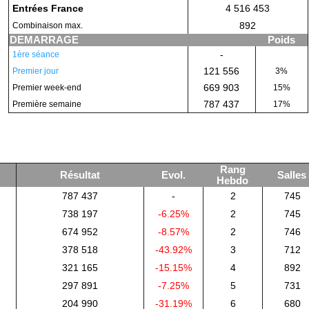
Entrées France
4 516 453
892
Combinaison max.
DEMARRAGE
Poids
-
1ère séance
121 556
Premier jour
3%
669 903
Premier week-end
15%
787 437
Première semaine
17%
Rang
Résultat
Evol.
Salles
Hebdo
787 437
-
2
745
738 197
-6.25%
2
745
674 952
-8.57%
2
746
378 518
-43.92%
3
712
321 165
-15.15%
4
892
297 891
-7.25%
5
731
204 990
-31.19%
6
680