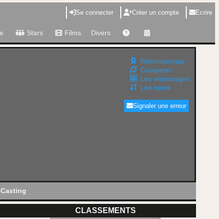
Se connecter
Créer un compte
Ecrire
e
Stars
Films
Divers
Récompenses
Comparer
Les visionnages
Les notes
Signaler une erreur
Casting
CLASSEMENTS