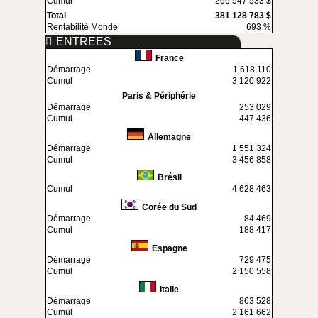
Cumul
266 547 533 $
Total
381 128 783 $
Rentabilité Monde
693 %
ENTREES
France
Démarrage
1 618 110
Cumul
3 120 922
Paris & Périphérie
Démarrage
253 029
Cumul
447 436
Allemagne
Démarrage
1 551 324
Cumul
3 456 858
Brésil
Cumul
4 628 463
Corée du Sud
Démarrage
84 469
Cumul
188 417
Espagne
Démarrage
729 475
Cumul
2 150 558
Italie
Démarrage
863 528
Cumul
2 161 662