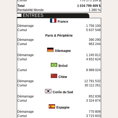
Cumul
770 175 109 $
Total
1 034 799 409 $
Rentabilité Monde
1 380 %
ENTREES
France
Démarrage
1 756 100
Cumul
5 637 548
Paris & Périphérie
Démarrage
390 290
Cumul
963 244
Allemagne
Démarrage
1 245 812
Cumul
4 652 624
Brésil
Cumul
8 989 024
Chine
Démarrage
12 791 532
Cumul
30 112 261
Corée du Sud
Démarrage
852 839
Cumul
3 324 874
Espagne
Démarrage
770 809
Cumul
3 715 603