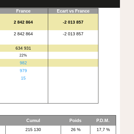
France
Ecart vs France
2 842 864
-2 013 857
2 842 864
-2 013 857
634 931
22%
982
979
15
Cumul
Poids
P.D.M.
215 130
26 %
17,7 %