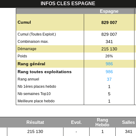
INFOS CLES ESPAGNE
Espagne
Cumul
829 007
829 007
Cumul (Toutes Exploit.)
341
Combinaison max.
215 130
Démarrage
Poids
26%
Rang général
986
Rang toutes exploitations
986
37
Rang annuel
1
Nb 1ères places hebdo
5
Nb semaines Top10
1
Meilleure place hebdo
Rang
Résultat
Evol.
Salles
Hebdo
215 130
-
1
341