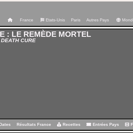
France
Etats-Unis
Paris
Autres Pays
Mond
E : LE REMÈDE MORTEL
 DEATH CURE
Dates
Résultats France
Recettes
Entrées Pays
F