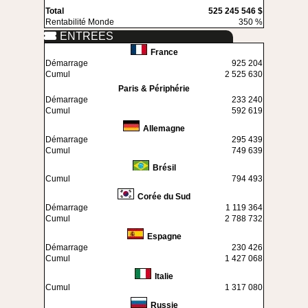
Total
525 245 546 $
Rentabilité Monde
350 %
ENTREES
France
Démarrage
925 204
Cumul
2 525 630
Paris & Périphérie
Démarrage
233 240
Cumul
592 619
Allemagne
Démarrage
295 439
Cumul
749 639
Brésil
Cumul
794 493
Corée du Sud
Démarrage
1 119 364
Cumul
2 788 732
Espagne
Démarrage
230 426
Cumul
1 427 068
Italie
Cumul
1 317 080
Russie