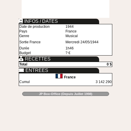
INFOS / DATES
Date de production
1944
Pays
France
Genre
Musical
Sortie France
Mercredi 24/05/1944
Durée
1h46
Budget
? €
RECETTES
Total
0 $
ENTREES
France
Cumul
3 142 290
JP Box-Office (Depuis Juillet 1998)