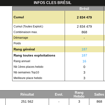
INFOS CLES BRÉSIL
Brésil
Cumul
2 834 479
2 834 479
Cumul (Toutes Exploit.)
868
Combinaison max.
-
Démarrage
Poids
Rang général
187
Rang toutes exploitations
187
16
Rang annuel
0
Nb 1ères places hebdo
3
Nb semaines Top10
3
Meilleure place hebdo
Rang
Résultat
Evol.
Salles
Hebdo
251 562
-
3
868