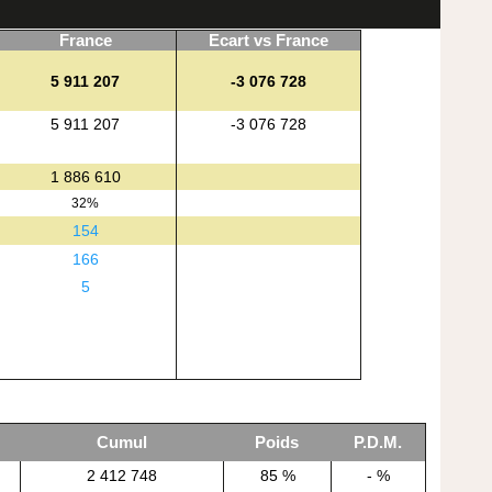
France
Ecart vs France
5 911 207
-3 076 728
5 911 207
-3 076 728
1 886 610
32%
154
166
5
Cumul
Poids
P.D.M.
2 412 748
85 %
- %