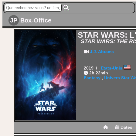
JP
Box-Office
STAR WARS: 
STAR WARS: THE R
J.J. Abrams
2019 /
Etats-Unis
2h 22min
Fantasy
,
Univers Star W
Dates