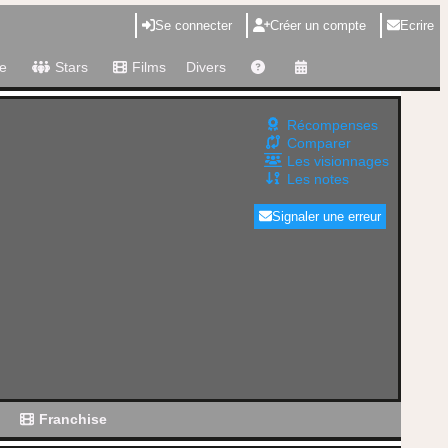
Se connecter
Créer un compte
Ecrire
e
Stars
Films
Divers
Récompenses
Comparer
Les visionnages
Les notes
Signaler une erreur
g
Franchise