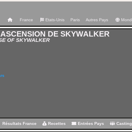
France
Etats-Unis
Paris
Autres Pays
Mond
L'ASCENSION DE SKYWALKER
ISE OF SKYWALKER
ars
Résultats France
Recettes
Entrées Pays
Castin