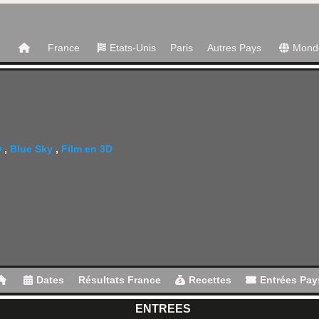
France
Etats-Unis
Paris
Autres Pays
Mond
D
,
Blue Sky
,
Film en 3D
Dates
Résultats France
Recettes
Entrées Pay
ENTREES