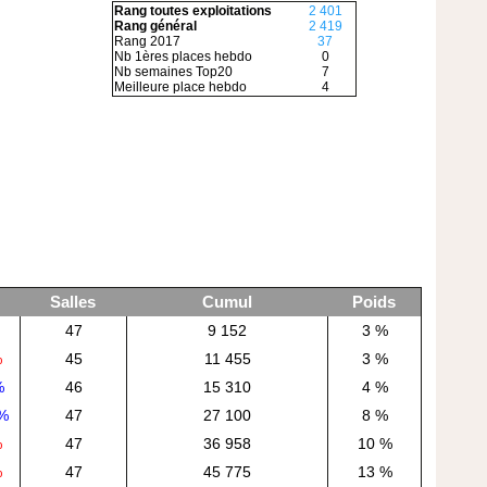
Rang toutes exploitations
2 401
Rang général
2 419
Rang 2017
37
Nb 1ères places hebdo
0
Nb semaines Top20
7
Meilleure place hebdo
4
Salles
Cumul
Poids
47
9 152
3 %
%
45
11 455
3 %
%
46
15 310
4 %
%
47
27 100
8 %
%
47
36 958
10 %
%
47
45 775
13 %