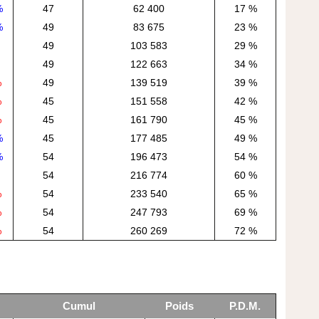
%
47
62 400
17 %
%
49
83 675
23 %
49
103 583
29 %
49
122 663
34 %
%
49
139 519
39 %
%
45
151 558
42 %
%
45
161 790
45 %
%
45
177 485
49 %
%
54
196 473
54 %
54
216 774
60 %
%
54
233 540
65 %
%
54
247 793
69 %
%
54
260 269
72 %
Cumul
Poids
P.D.M.