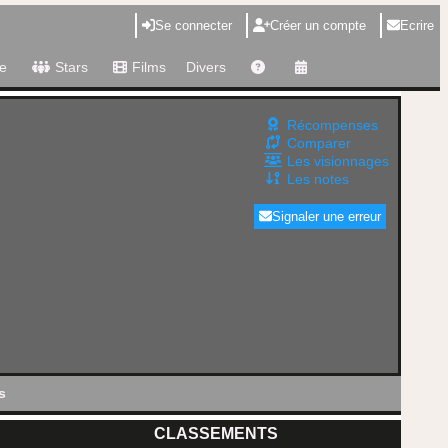
Se connecter
Créer un compte
Ecrire
e
Stars
Films
Divers
Récompenses
Comparer
Les visionnages
Les notes
Signaler une erreur
s
CLASSEMENTS