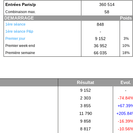
Entrées Paris/p
360 514
58
Combinaison max.
DEMARRAGE
Poids
848
1ère séance
-
1ère séance P&p
9 152
Premier jour
3%
36 952
Premier week-end
10%
66 035
Première semaine
18%
Résultat
Evol.
9 152
-
2 303
-74.84
3 855
+67.39
11 790
+205.84
9 858
-16.39
8 817
-10.56