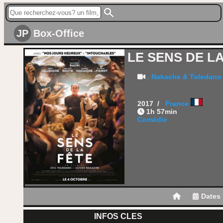
JP
Box-Office
LE SENS DE L
. Nakache & Toledano
2017 /
France
1h 57min
Comédie
Dates
INFOS CLES