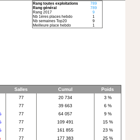
Rang toutes exploitations
789
Rang général
789
Rang 2017
9
Nb 1ères places hebdo
1
Nb semaines Top20
9
Meilleure place hebdo
1
Salles
Cumul
Poids
77
20 734
3 %
77
39 663
6 %
%
77
64 057
9 %
%
77
109 491
15 %
%
77
161 855
23 %
%
77
177 383
25 %