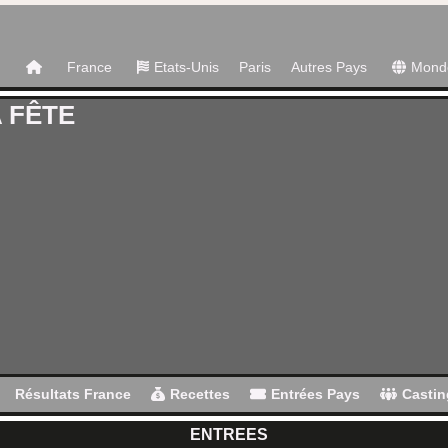
France
Etats-Unis
Paris
Autres Pays
Mond
A FÊTE
Résultats France
Recettes
Entrées Pays
Castin
ENTREES