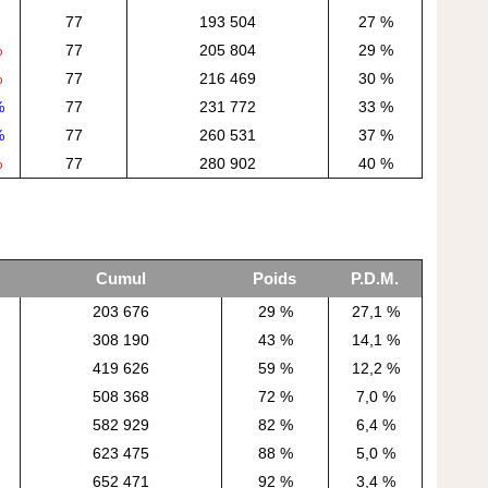
77
193 504
27 %
%
77
205 804
29 %
%
77
216 469
30 %
%
77
231 772
33 %
%
77
260 531
37 %
%
77
280 902
40 %
Cumul
Poids
P.D.M.
203 676
29 %
27,1 %
308 190
43 %
14,1 %
419 626
59 %
12,2 %
508 368
72 %
7,0 %
582 929
82 %
6,4 %
623 475
88 %
5,0 %
652 471
92 %
3,4 %