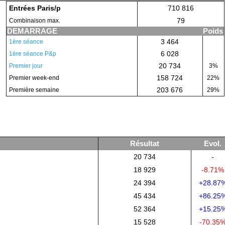
Entrées Paris/p
710 816
79
Combinaison max.
DEMARRAGE
Poids
3 464
1ère séance
6 028
1ère séance P&p
20 734
Premier jour
3%
158 724
Premier week-end
22%
203 676
Première semaine
29%
Résultat
Evol.
20 734
-
18 929
-8.71%
24 394
+28.87
45 434
+86.25
52 364
+15.25
15 528
-70.35