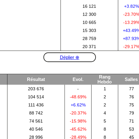
16 121
+3.82%
12 300
-23.70
10 665
-13.29
15 303
+43.49
28 759
+87.93
20 371
-29.17
Déplier ⊕
Rang
Résultat
Evol.
Salles
Hebdo
203 676
-
1
77
104 514
-48.69%
2
76
111 436
+6.62%
2
75
88 742
-20.37%
4
79
74 561
-15.98%
5
71
40 546
-45.62%
8
53
28 996
-28.49%
8
45