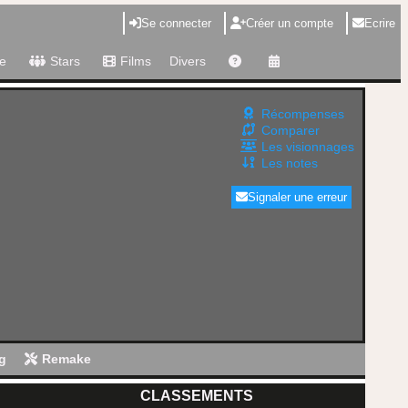
Se connecter
Créer un compte
Ecrire
e
Stars
Films
Divers
Récompenses
Comparer
Les visionnages
Les notes
Signaler une erreur
g
Remake
CLASSEMENTS