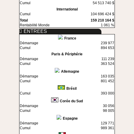
Cumul
54 513 740 $
International
Cumul
104 696 424 $
Total
159 210 164 $
Rentabilité Monde
1 061 %
ENTREES
France
Démarrage
239 977
Cumul
894 653
Paris & Périphérie
Démarrage
111 239
Cumul
363 524
Allemagne
Démarrage
163 035
Cumul
801 452
Brésil
Cumul
393 000
Corée du Sud
Démarrage
30 056
Cumul
98 005
Espagne
Démarrage
129 771
Cumul
989 361