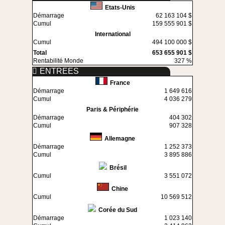
Etats-Unis
Démarrage
62 163 104 $
Cumul
159 555 901 $
International
Cumul
494 100 000 $
Total
653 655 901 $
Rentabilité Monde
327 %
ENTREES
France
Démarrage
1 649 616
Cumul
4 036 279
Paris & Périphérie
Démarrage
404 302
Cumul
907 328
Allemagne
Démarrage
1 252 373
Cumul
3 895 886
Brésil
Cumul
3 551 072
Chine
Cumul
10 569 512
Corée du Sud
Démarrage
1 023 140