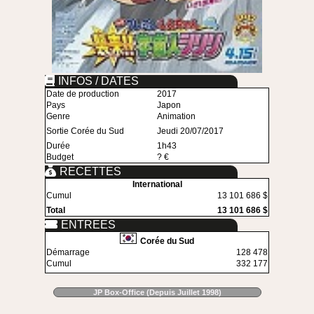
INFOS / DATES
Date de production
2017
Pays
Japon
Genre
Animation
Sortie Corée du Sud
Jeudi 20/07/2017
Durée
1h43
Budget
? €
RECETTES
International
Cumul
13 101 686 $
Total
13 101 686 $
ENTREES
Corée du Sud
Démarrage
128 478
Cumul
332 177
JP Box-Office (Depuis Juillet 1998)