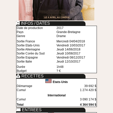
INFOS / DATES
Date de production
2017
Pays
Grande-Bretagne
Genre
Drame
Sortie France
Mercredi 04/04/2018
Sortie Etats-Unis
Vendredi 10/03/2017
Sortie Allemagne
Jeudi 14/06/2018
Sortie Corée du Sud
Jeudi 10/08/2017
Sortie Espagne
Vendredi 08/12/2017
Sortie Italie
Jeudi 12/10/2017
Durée
1h48
Budget
? €
RECETTES
Etats-Unis
Démarrage
39 692 $
Cumul
1 274 420 $
International
Cumul
3 090 174 $
Total
4 364 594 $
ENTREES