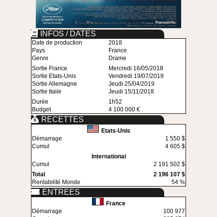
INFOS / DATES
Date de production
2018
Pays
France
Genre
Drame
Sortie France
Mercredi 16/05/2018
Sortie Etats-Unis
Vendredi 19/07/2019
Sortie Allemagne
Jeudi 25/04/2019
Sortie Italie
Jeudi 15/11/2018
Durée
1h52
Budget
4 100 000 €
RECETTES
Etats-Unis
Démarrage
1 550 $
Cumul
4 605 $
International
Cumul
2 191 502 $
Total
2 196 107 $
Rentabilité Monde
54 %
ENTREES
France
Démarrage
100 977