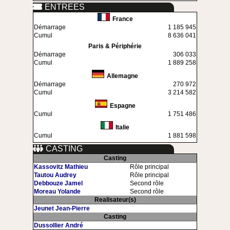
ENTREES
France
Démarrage
1 185 945
Cumul
8 636 041
Paris & Périphérie
Démarrage
306 033
Cumul
1 889 258
Allemagne
Démarrage
270 972
Cumul
3 214 582
Espagne
Cumul
1 751 486
Italie
Cumul
1 881 598
CASTING
Casting
Kassovitz Mathieu
Rôle principal
Tautou Audrey
Rôle principal
Debbouze Jamel
Second rôle
Moreau Yolande
Second rôle
Realisateur(s)
Jeunet Jean-Pierre
Casting
Dussollier André