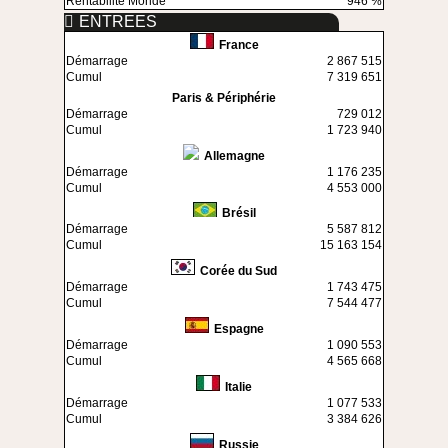
Rentabilité Monde
946 %
ENTREES
France
Démarrage
2 867 515
Cumul
7 319 651
Paris & Périphérie
Démarrage
729 012
Cumul
1 723 940
Allemagne
Démarrage
1 176 235
Cumul
4 553 000
Brésil
Démarrage
5 587 812
Cumul
15 163 154
Corée du Sud
Démarrage
1 743 475
Cumul
7 544 477
Espagne
Démarrage
1 090 553
Cumul
4 565 668
Italie
Démarrage
1 077 533
Cumul
3 384 626
Russie