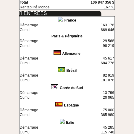
Total
106 847 356 $
Rentabilité Monde
167 %
ENTREES
France
Démarrage
163 178
Cumul
669 646
Paris & Périphérie
Démarrage
29 568
Cumul
98 219
Allemagne
Démarrage
45 617
Cumul
684 776
Brésil
Démarrage
82 919
Cumul
181 076
Corée du Sud
Démarrage
13 796
Cumul
20 065
Espagne
Démarrage
75 000
Cumul
365 980
Italie
Démarrage
45 285
Cumul
115 748