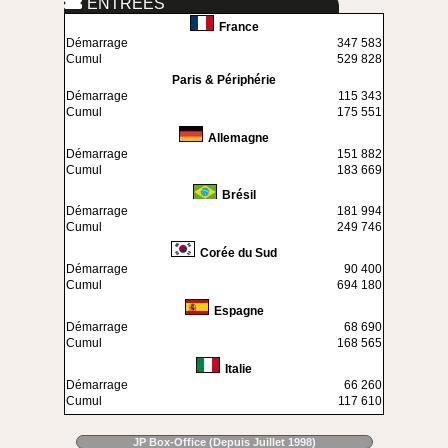
ENTREES
France
Démarrage
347 583
Cumul
529 828
Paris & Périphérie
Démarrage
115 343
Cumul
175 551
Allemagne
Démarrage
151 882
Cumul
183 669
Brésil
Démarrage
181 994
Cumul
249 746
Corée du Sud
Démarrage
90 400
Cumul
694 180
Espagne
Démarrage
68 690
Cumul
168 565
Italie
Démarrage
66 260
Cumul
117 610
JP Box-Office (Depuis Juillet 1998)