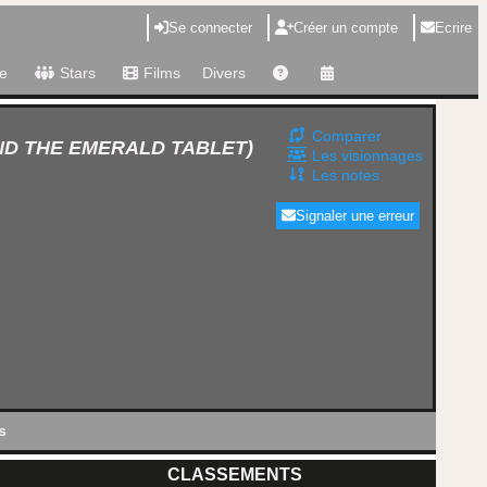
Se connecter
Créer un compte
Ecrire
e
Stars
Films
Divers
Comparer
ND THE EMERALD TABLET)
Les visionnages
Les notes
Signaler une erreur
s
CLASSEMENTS