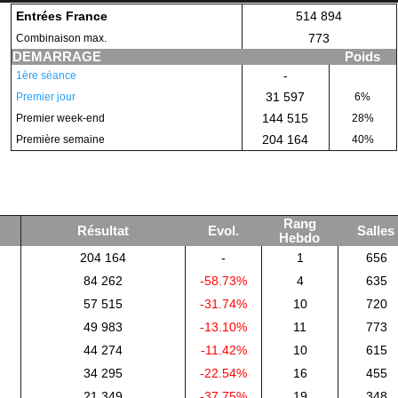
Entrées France
514 894
773
Combinaison max.
DEMARRAGE
Poids
-
1ère séance
31 597
Premier jour
6%
144 515
Premier week-end
28%
204 164
Première semaine
40%
Rang
Résultat
Evol.
Salles
Hebdo
204 164
-
1
656
84 262
-58.73%
4
635
57 515
-31.74%
10
720
49 983
-13.10%
11
773
44 274
-11.42%
10
615
34 295
-22.54%
16
455
21 349
-37.75%
19
348