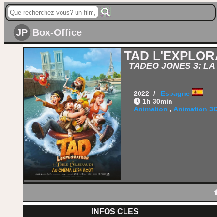
JP
Box-Office
TAD L'EXPLOR
TADEO JONES 3: L
2022 /
Espagne
1h 30min
Animation
,
Animation 3
INFOS CLES