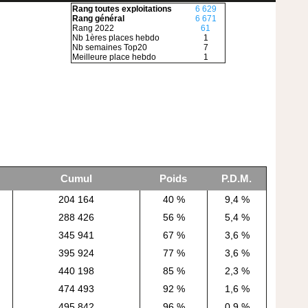
Rang toutes exploitations
6 629
Rang général
6 671
Rang 2022
61
Nb 1ères places hebdo
1
Nb semaines Top20
7
Meilleure place hebdo
1
Cumul
Poids
P.D.M.
204 164
40 %
9,4 %
288 426
56 %
5,4 %
345 941
67 %
3,6 %
395 924
77 %
3,6 %
440 198
85 %
2,3 %
474 493
92 %
1,6 %
495 842
96 %
0,9 %