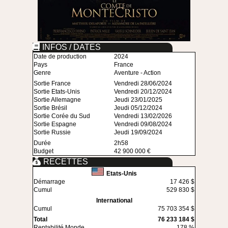
INFOS / DATES
Date de production
2024
Pays
France
Genre
Aventure - Action
Sortie France
Vendredi 28/06/2024
Sortie Etats-Unis
Vendredi 20/12/2024
Sortie Allemagne
Jeudi 23/01/2025
Sortie Brésil
Jeudi 05/12/2024
Sortie Corée du Sud
Vendredi 13/02/2026
Sortie Espagne
Vendredi 09/08/2024
Sortie Russie
Jeudi 19/09/2024
Durée
2h58
Budget
42 900 000 €
RECETTES
Etats-Unis
Démarrage
17 426 $
Cumul
529 830 $
International
Cumul
75 703 354 $
Total
76 233 184 $
Rentabilité Monde
178 %