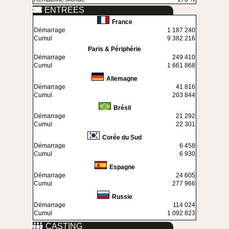
ENTREES
France
Démarrage
1 187 240
Cumul
9 382 216
Paris & Périphérie
Démarrage
249 410
Cumul
1 661 868
Allemagne
Démarrage
41 816
Cumul
203 844
Brésil
Démarrage
21 292
Cumul
22 301
Corée du Sud
Démarrage
6 458
Cumul
6 930
Espagne
Démarrage
24 605
Cumul
277 966
Russie
Démarrage
114 024
Cumul
1 092 823
CASTING