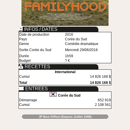
INFOS / DATES
Date de production
2016
Pays
Corée du Sud
Genre
Comédie dramatique
Sortie Corée du Sud
Mercredi 29/06/2016
Durée
1h59
Budget
? €
RECETTES
International
Cumul
14 826 168 $
Total
14 826 168 $
ENTREES
Corée du Sud
Démarrage
652 919
Cumul
2 108 561
JP Box-Office (Depuis Juillet 1998)