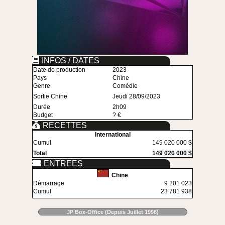
INFOS / DATES
Date de production
2023
Pays
Chine
Genre
Comédie
Sortie Chine
Jeudi 28/09/2023
Durée
2h09
Budget
? €
RECETTES
International
Cumul
149 020 000 $
Total
149 020 000 $
ENTREES
Chine
Démarrage
9 201 023
Cumul
23 781 938
JP Box-Office (Depuis Juillet 1998)