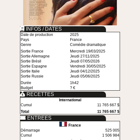
INFOS / DATES
Date de production
2025
Pays
France
Genre
Comédie dramatique
Sortie France
Mercredi 19/03/2025
Sortie Allemagne
Jeudi 27/11/2025
Sortie Brésil
Jeudi 07/05/2026
Sortie Espagne
Vendredi 30/05/2025
Sortie Italie
Jeudi 04/12/2025
Sortie Russie
Jeudi 05/06/2025
Durée
1h42
Budget
? €
RECETTES
International
Cumul
11 765 667 $
Total
11 765 667 $
ENTREES
France
Démarrage
525 005
Cumul
1 506 984