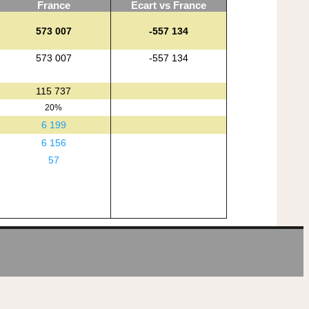
France
Ecart vs France
573 007
-557 134
573 007
-557 134
115 737
20%
6 199
6 156
57