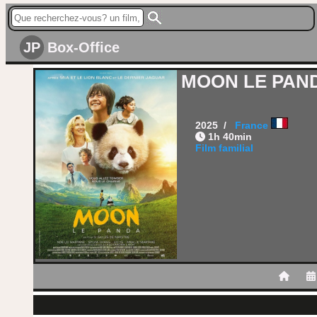
JP
Box-Office
MOON LE PAN
2025 /
France
1h 40min
Film familial