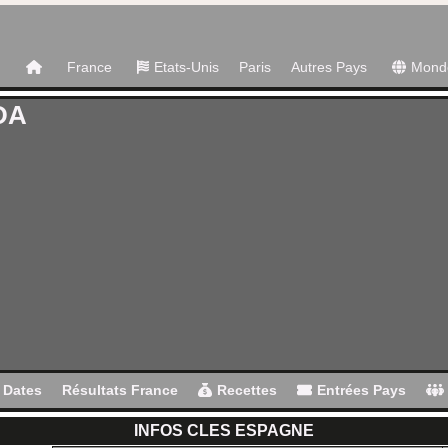
France
Etats-Unis
Paris
Autres Pays
Mond
DA
Dates
Résultats France
Recettes
Entrées Pays
INFOS CLES ESPAGNE