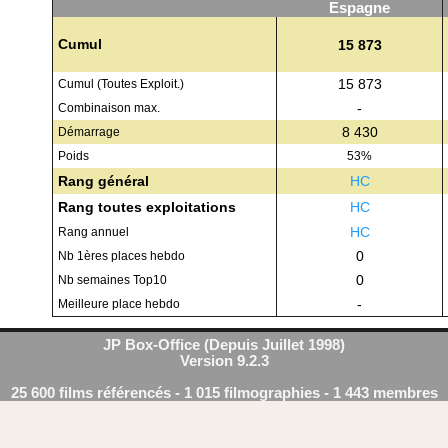
Espagne
Cumul
15 873
15 873
Cumul (Toutes Exploit.)
-
Combinaison max.
8 430
Démarrage
Poids
53%
Rang général
HC
Rang toutes exploitations
HC
HC
Rang annuel
0
Nb 1ères places hebdo
0
Nb semaines Top10
-
Meilleure place hebdo
JP Box-Office (Depuis Juillet 1998)
Version 9.2.3
25 600 films référencés - 1 015 filmographies - 1 443 membres