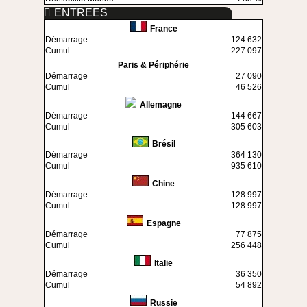
ENTREES
France
Démarrage
124 632
Cumul
227 097
Paris & Périphérie
Démarrage
27 090
Cumul
46 526
Allemagne
Démarrage
144 667
Cumul
305 603
Brésil
Démarrage
364 130
Cumul
935 610
Chine
Démarrage
128 997
Cumul
128 997
Espagne
Démarrage
77 875
Cumul
256 448
Italie
Démarrage
36 350
Cumul
54 892
Russie