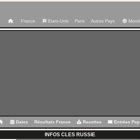
France
Etats-Unis
Paris
Autres Pays
Mond
Dates
Résultats France
Recettes
Entrées Pay
INFOS CLES RUSSIE