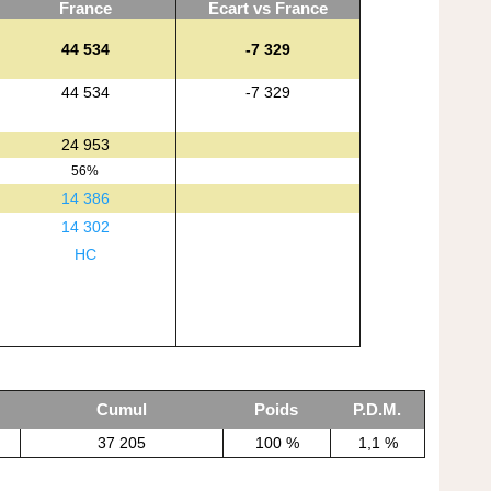
France
Ecart vs France
44 534
-7 329
44 534
-7 329
24 953
56%
14 386
14 302
HC
Cumul
Poids
P.D.M.
37 205
100 %
1,1 %