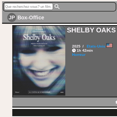
JP
Box-Office
SHELBY OAKS
2025 /
Etats-Unis
1h 42min
Horreur