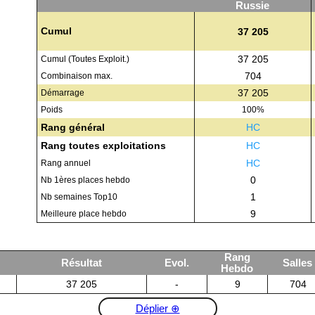
Russie
Cumul
37 205
37 205
Cumul (Toutes Exploit.)
704
Combinaison max.
37 205
Démarrage
Poids
100%
Rang général
HC
Rang toutes exploitations
HC
HC
Rang annuel
0
Nb 1ères places hebdo
1
Nb semaines Top10
9
Meilleure place hebdo
Rang
Résultat
Evol.
Salles
Hebdo
37 205
-
9
704
Déplier ⊕