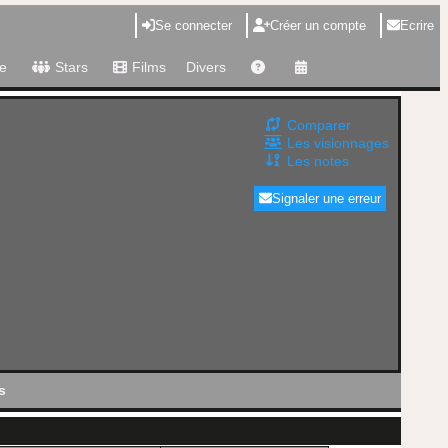
Se connecter
Créer un compte
Ecrire
e
Stars
Films
Divers
Comparer
Les visionnages
Les notes
Signaler une erreur
s