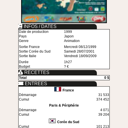
INFOS / DATES
Date de production
1999
Pays
Japon
Genre
Animation
Sortie France
Mercredi 08/12/1999
Sortie Corée du Sud
Samedi 28/07/2001
Sortie Italie
Vendredi 18/09/2009
Durée
1h27
Budget
? €
RECETTES
Total
0 $
ENTREES
France
Démarrage
31 533
Cumul
374 452
Paris & Périphérie
Démarrage
4 071
Cumul
39 204
Corée du Sud
Cumul
101 213