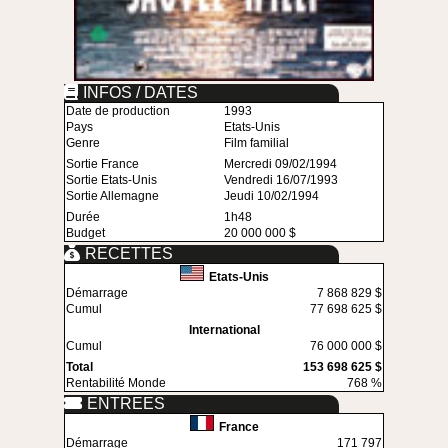
INFOS / DATES
Date de production
1993
Pays
Etats-Unis
Genre
Film familial
Sortie France
Mercredi 09/02/1994
Sortie Etats-Unis
Vendredi 16/07/1993
Sortie Allemagne
Jeudi 10/02/1994
Durée
1h48
Budget
20 000 000 $
RECETTES
Etats-Unis
Démarrage
7 868 829 $
Cumul
77 698 625 $
International
Cumul
76 000 000 $
Total
153 698 625 $
Rentabilité Monde
768 %
ENTREES
France
Démarrage
171 797