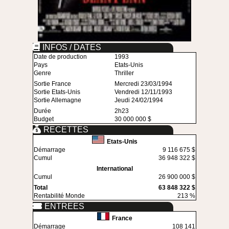
INFOS / DATES
Date de production
1993
Pays
Etats-Unis
Genre
Thriller
Sortie France
Mercredi 23/03/1994
Sortie Etats-Unis
Vendredi 12/11/1993
Sortie Allemagne
Jeudi 24/02/1994
Durée
2h23
Budget
30 000 000 $
RECETTES
Etats-Unis
Démarrage
9 116 675 $
Cumul
36 948 322 $
International
Cumul
26 900 000 $
Total
63 848 322 $
Rentabilité Monde
213 %
ENTREES
France
Démarrage
108 141