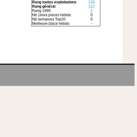
Rang toutes exploitations
124
Rang général
112
Rang 1990
1
Nb 1ères places hebdo
0
Nb semaines Top20
0
Meilleure place hebdo
-