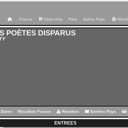
France
Etats-Unis
Paris
Autres Pays
Mond
S POÈTES DISPARUS
TY
Dates
Résultats France
Recettes
Entrées Pays
ENTREES