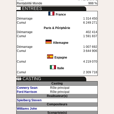
Rentabilité Monde
988 %
ENTREES
France
Démarrage
1 314 450
Cumul
6 249 271
Paris & Périphérie
Démarrage
402 414
Cumul
1 591 837
Allemagne
Démarrage
1 007 692
Cumul
3 644 906
Espagne
Cumul
4 219 070
Italie
Cumul
2 309 718
CASTING
Casting
Connery Sean
Rôle principal
Ford Harrison
Rôle principal
Realisateur(s)
Spielberg Steven
Compositeurs
Williams John
Scenariste(s)